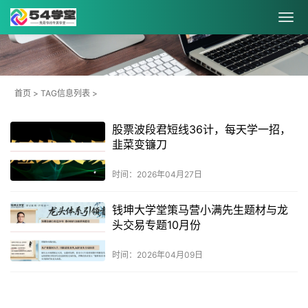
首页
> TAG信息列表 >
股票波段君短线36计，每天学一招，
韭菜变镰刀
时间：2026年04月27日
钱坤大学堂策马营小满先生题材与龙
头交易专题10月份
时间：2026年04月09日
共
1
页
2
条