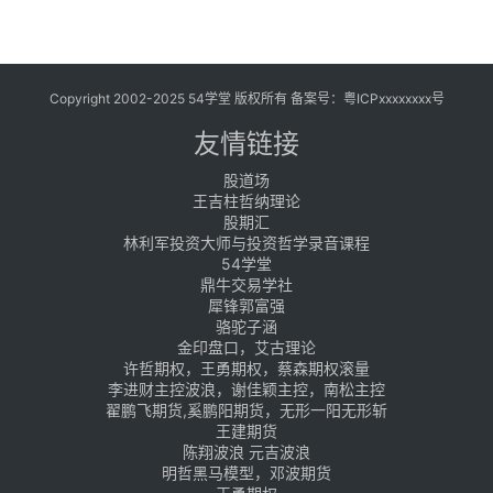
Copyright 2002-2025 54学堂 版权所有 备案号：
粤ICPxxxxxxxx号
友情链接
股道场
王吉柱哲纳理论
股期汇
林利军投资大师与投资哲学录音课程
54学堂
鼎牛交易学社
犀锋郭富强
骆驼子涵
金印盘口，艾古理论
许哲期权，王勇期权，蔡森期权滚量
李进财主控波浪，谢佳颖主控，南松主控
翟鹏飞期货,奚鹏阳期货，无形一阳无形斩
王建期货
陈翔波浪 元吉波浪
明哲黑马模型，邓波期货