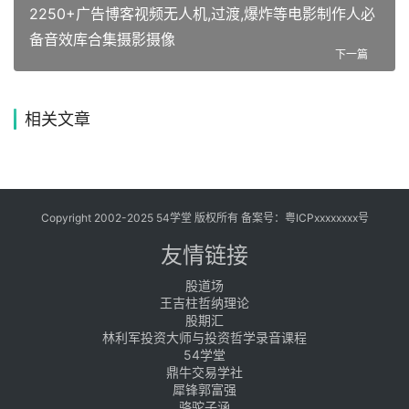
2250+广告博客视频无人机,过渡,爆炸等电影制作人必
备音效库合集摄影摄像
下一篇
相关文章
Copyright 2002-2025 54学堂 版权所有 备案号：
粤ICPxxxxxxxx号
友情链接
股道场
王吉柱哲纳理论
股期汇
林利军投资大师与投资哲学录音课程
54学堂
鼎牛交易学社
犀锋郭富强
骆驼子涵