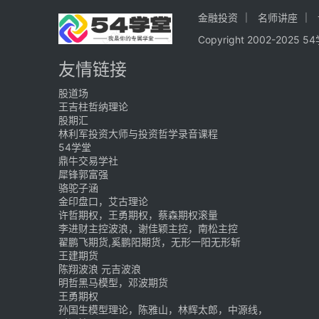
金融投资
名师讲座
Copyright 2002-202
友情链接
股道场
王吉柱哲纳理论
股期汇
林利军投资大师与投资哲学录音课程
54学堂
鼎牛交易学社
犀锋郭富强
骆驼子涵
金印盘口，艾古理论
许哲期权，王勇期权，蔡森期权滚量
李进财主控波浪，谢佳颖主控，南松主控
翟鹏飞期货,奚鹏阳期货，无形一阳无形斩
王建期货
陈翔波浪 元吉波浪
明哲黑马模型，邓波期货
王勇期权
孙国生模型理论，陈雅山，林辉太郎，中源线，