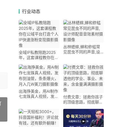
行业动态
丛林蟋蟀,蝉和蚱蜢常
见昆虫不同的声音,设
全域IP私教陪跑2025
计师配音音效素材摄影
年，这套课程教你在公
摄像
域平台打造个人IP快速
涨粉变现摄影摄像
出海挣美金，用AI制作
七龙珠真人视频，发布
付费文章：拯救你孩子
到油管，条条爆火，月
的顶级思路，彻底聊透
打
入几W美刀摄影摄像
他的学业、事业、未
来，含金量满满摄影摄
像