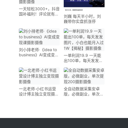
一天轻松3000+，抖音
国补福利！评论就有
刘巍 每天半小时，刘
钱，还有额外躺赚！摄
巍带你实盘抓涨停
影摄像
刘小排老师·《idea to
business》AI变成变现
一单利润19.9 一天能
课摄影摄像
出100单，每天发发图
片，小白也能月入过
1W【揭秘】摄影摄像
一北老师·小红书运营
全自动数据采集安卓
设计博主独立变现摄影
版，必做副业，单次提
摄像
现200摄影摄像