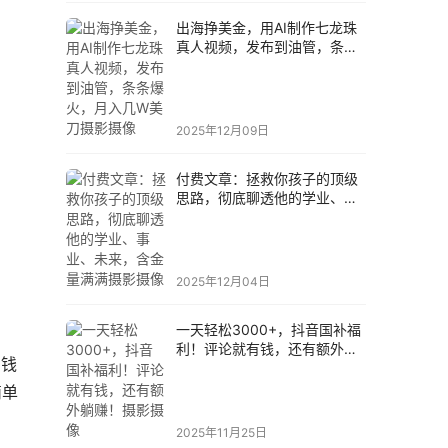
出海挣美金，用AI制作七龙珠
真人视频，发布到油管，条条
爆火，月入几W美刀摄影摄像
2025年12月09日
付费文章：拯救你孩子的顶级
思路，彻底聊透他的学业、事
业、未来，含金量满满摄影摄
像
2025年12月04日
一天轻松3000+，抖音国补福
利！评论就有钱，还有额外躺
的钱
赚！摄影摄像
简单
2025年11月25日