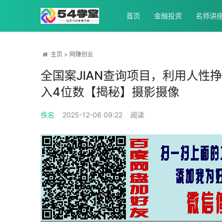
首页
金融投资
名师讲
主页
>
网赚创业
全国案JIAN查询项目，利用人性
入4位数【揭秘】摄影摄像
佚名
2025-12-06 09:22
阅读