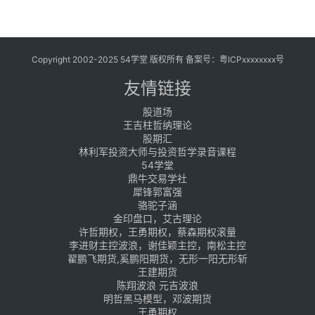
Copyright 2002-2025 54学堂 版权所有 备案号：
粤ICPxxxxxxxx号
友情链接
股道场
王吉柱哲纳理论
股期汇
林利军投资大师与投资哲学录音课程
54学堂
鼎牛交易学社
犀锋郭富强
骆驼子涵
金印盘口，艾古理论
许哲期权，王勇期权，蔡森期权滚量
李进财主控波浪，谢佳颖主控，南松主控
翟鹏飞期货,奚鹏阳期货，无形一阳无形斩
王建期货
陈翔波浪 元吉波浪
明哲黑马模型，邓波期货
王勇期权