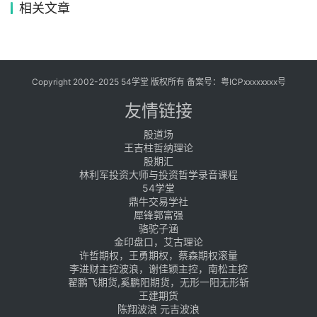
相关文章
Copyright 2002-2025 54学堂 版权所有 备案号：
粤ICPxxxxxxxx号
友情链接
股道场
王吉柱哲纳理论
股期汇
林利军投资大师与投资哲学录音课程
54学堂
鼎牛交易学社
犀锋郭富强
骆驼子涵
金印盘口，艾古理论
许哲期权，王勇期权，蔡森期权滚量
李进财主控波浪，谢佳颖主控，南松主控
翟鹏飞期货,奚鹏阳期货，无形一阳无形斩
王建期货
陈翔波浪 元吉波浪