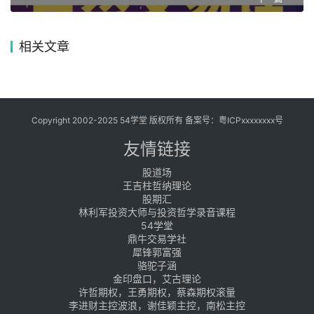
相关文章
Copyright 2002-2025 54学堂 版权所有 备案号：
粤ICPxxxxxxxx号
友情链接
股道场
王吉柱哲纳理论
股期汇
林利军投资大师与投资哲学录音课程
54学堂
鼎牛交易学社
犀锋郭富强
骆驼子涵
金印盘口，艾古理论
许哲期权，王勇期权，蔡森期权滚量
李进财主控波浪，谢佳颖主控，南松主控