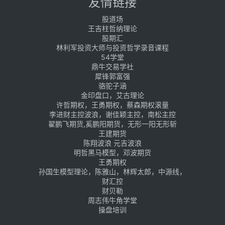
友情链接
股道场
王吉柱哲纳理论
股期汇
林利军投资大师与投资哲学录音课程
54学堂
鼎牛交易学社
犀锋郭富强
骆驼子涵
金印盘口，艾古理论
许哲期权，王勇期权，蔡森期权滚量
李进财主控波浪，谢佳颖主控，南松主控
翟鹏飞期货,奚鹏阳期货，无形一阳无形斩
王建期货
陈翔波浪 元吉波浪
明哲黑马模型，邓波期货
王勇期权
孙国生模型理论，陈雅山，林辉太郎，中源线，
财汇控
财贝勒
周志伟牛角学堂
操盘培训